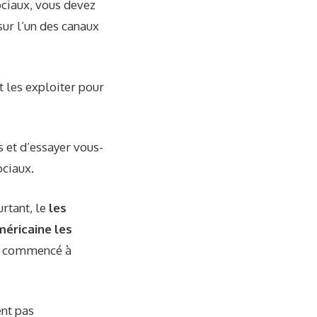
ociaux, vous devez
sur l’un des canaux
 les exploiter pour
s et d’essayer vous-
ociaux.
urtant, le
les
éricaine les
nt commencé à
ent pas