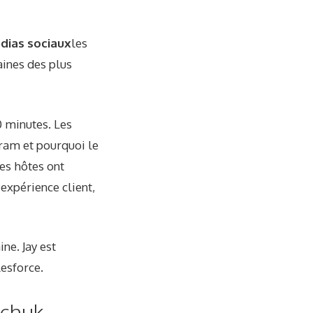
dias sociaux
les
aines des plus
0 minutes. Les
ram et pourquoi le
Les hôtes ont
expérience client,
ne. Jay est
lesforce.
rchuk