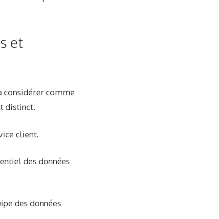
s et
 la considérer comme
 distinct.
ice client.
tentiel des données
quipe des données