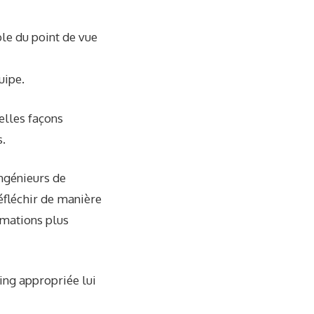
ble du point de vue
uipe.
velles façons
s.
ingénieurs de
éfléchir de manière
rmations plus
ing appropriée lui