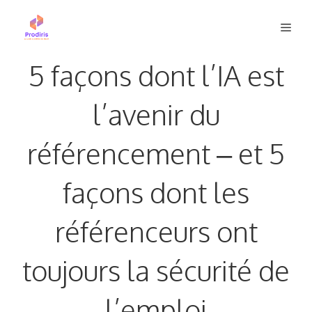
Aller
Men
au
contenu
5 façons dont l’IA est
l’avenir du
référencement – et 5
façons dont les
référenceurs ont
toujours la sécurité de
l’emploi