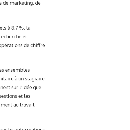
re de marketing, de
ls à 8,7 %, la
 recherche et
 opérations de chiffre
des ensembles
laire à un stagiaire
nent sur l’idée que
estions et les
ement au travail
rer les informations