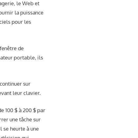
sagerie, le Web et
fournir la puissance
ciels pour les
 fenêtre de
nateur portable, ils
 continuer sur
vant leur clavier.
e 100 $ à 200 $ par
rrer une tâche sur
l se heurte à une
 décision qui