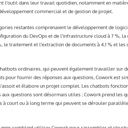
ient l'outil dans leur travail quotidien, notamment en matiè
développement commercial et de gestion de projet.
gories restantes comprenaient le développement de logicie
nfiguration du DevOps et de l'infrastructure cloud à 7 %, la
%, le traitement et l'extraction de documents à 4,1 % et les
hatbots ordinaires, qui peuvent également travailler sur 
s pour fournir des réponses aux questions, Cowork est simi
s'assoit et élabore un projet complet. Les chatbots fonction
 aux questions sont désormais utiles ; Cowork prend les qu
 à court ou à long terme qui peuvent se dérouler parallèl
s gens semblent utiliser Cowork pour rassembler et structu