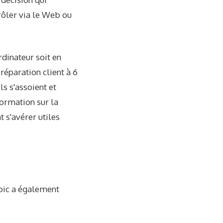
rôler via le Web ou
rdinateur soit en
préparation client à 6
s s'assoient et
ormation sur la
 s'avérer utiles
pic a également