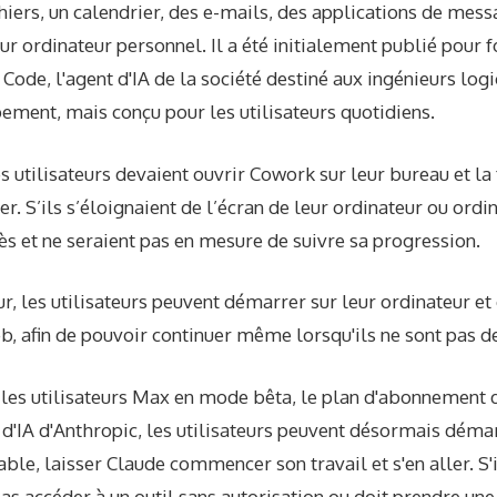
ichiers, un calendrier, des e-mails, des applications de mes
eur ordinateur personnel. Il a été initialement publié pour 
Code, l'agent d'IA de la société destiné aux ingénieurs logi
ement, mais conçu pour les utilisateurs quotidiens.
es utilisateurs devaient ouvrir Cowork sur leur bureau et la
her. S’ils s’éloignaient de l’écran de leur ordinateur ou ordi
cès et ne seraient pas en mesure de suivre sa progression.
ur, les utilisateurs peuvent démarrer sur leur ordinateur et
, afin de pouvoir continuer même lorsqu'ils ne sont pas de
es utilisateurs Max en mode bêta, le plan d'abonnement d
 d'IA d'Anthropic, les utilisateurs peuvent désormais déma
able, laisser Claude commencer son travail et s'en aller. S'i
as accéder à un outil sans autorisation ou doit prendre une