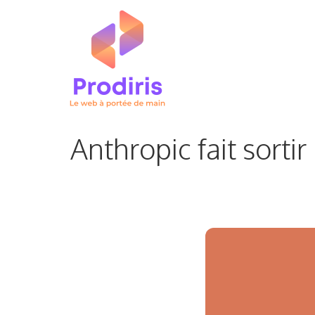
Aller
au
contenu
Anthropic fait sorti