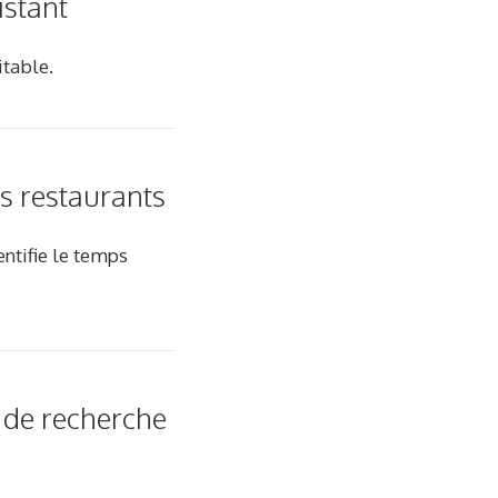
istant
itable.
es restaurants
entifie le temps
 de recherche