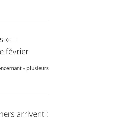
s » –
 février
oncernant « plusieurs
rs arrivent :