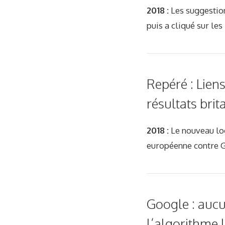
2018 :
Les suggestion
puis a cliqué sur les
Repéré : Lien
résultats bri
2018 :
Le nouveau loo
européenne contre 
Google : aucu
l’algorithme l