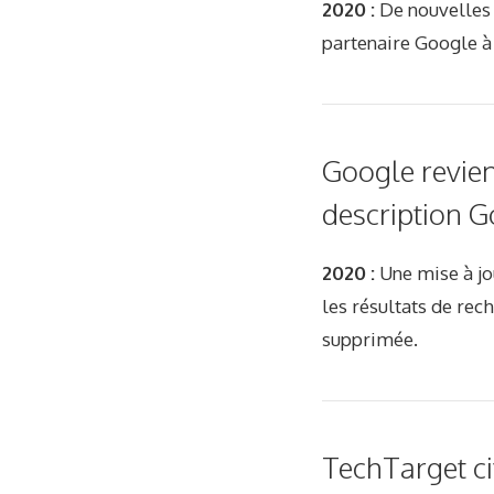
2020 :
De nouvelles 
partenaire Google à p
Google revient
description 
2020 :
Une mise à jou
les résultats de rec
supprimée.
TechTarget c