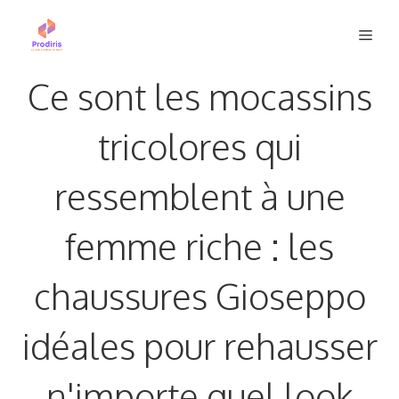
Aller
Men
au
contenu
Ce sont les mocassins
tricolores qui
ressemblent à une
femme riche : les
chaussures Gioseppo
idéales pour rehausser
n'importe quel look