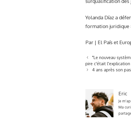
surqualification des 
Yolanda Díaz a défen
formation juridique 
Par | El País et Eur
"Le nouveau système
pire c'était l'explicatio
4 ans après son pas
Eric
Je m'ap
Ma curi
partage