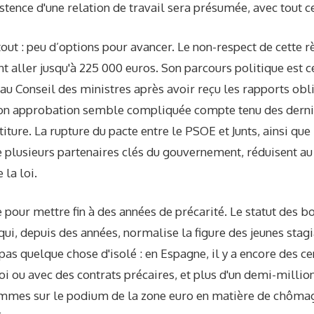
xistence d'une relation de travail sera présumée, avec tout 
ut : peu d’options pour avancer. Le non-respect de cette r
t aller jusqu'à 225 000 euros. Son parcours politique est c
r au Conseil des ministres après avoir reçu les rapports obl
son approbation semble compliquée compte tenu des derni
stiture. La rupture du pacte entre le PSOE et Junts, ainsi qu
e plusieurs partenaires clés du gouvernement, réduisent 
 la loi.
e pour mettre fin à des années de précarité. Le statut des b
ui, depuis des années, normalise la figure des jeunes stag
 pas quelque chose d'isolé : en Espagne, il y a encore des c
i ou avec des contrats précaires, et plus d'un demi-million 
ommes sur le podium de la zone euro en matière de chômag