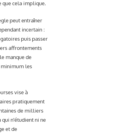
ce que cela implique.
ègle peut entraîner
ependant incertain :
igatoires puis passer
ers affrontements
e le manque de
au minimum les
ourses vise à
iaires pratiquement
entaines de milliers
qui n'étudient ni ne
e et de