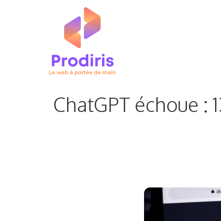
Aller
au
contenu
ChatGPT échoue : 1