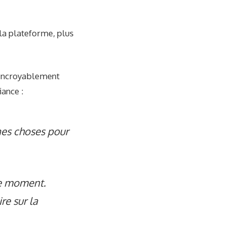
 la plateforme, plus
d’incroyablement
iance :
nes choses pour
ce moment.
re sur la