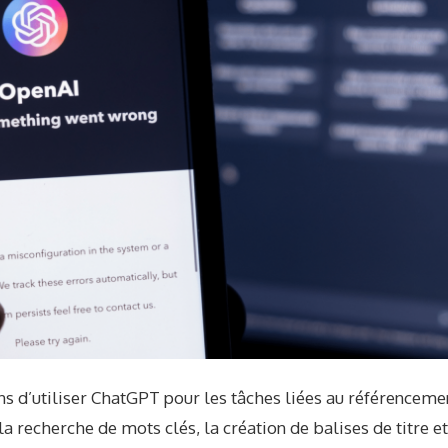
açons d’utiliser ChatGPT pour les tâches liées au référencem
 recherche de mots clés, la création de balises de titre e