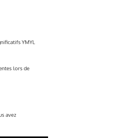
gnificatifs YMYL
entes lors de
ous avez