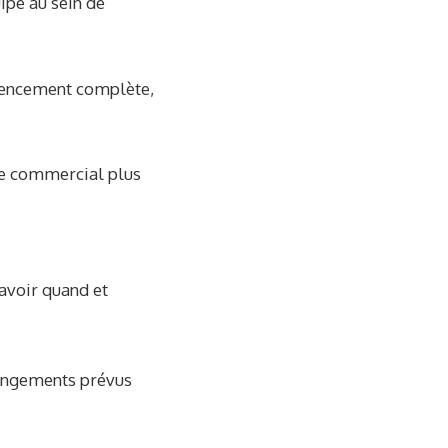
ipe au sein de
érencement complète,
xte commercial plus
savoir quand et
hangements prévus