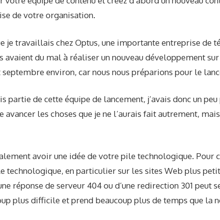
votre équipe de contenu et créez d’abord un nouveau cont
se de votre organisation.
e je travaillais chez Optus, une importante entreprise de
ns avaient du mal à réaliser un nouveau développement sur
 et septembre environ, car nous nous préparions pour le lan
sais partie de cette équipe de lancement, j’avais donc un pe
 avancer les choses que je ne l’aurais fait autrement, ma
alement avoir une idée de votre pile technologique. Pour c
le technologique, en particulier sur les sites Web plus peti
une réponse de serveur 404 ou d’une redirection 301 peut 
oup plus difficile et prend beaucoup plus de temps que la 