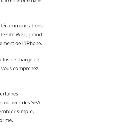
enu en étoile dans
 télécommunications
 le site Web, grand
cement de l’iPhone.
u plus de marge de
is vous comprenez
ertaines
ts ou avec des SPA,
sembler simple,
norme.