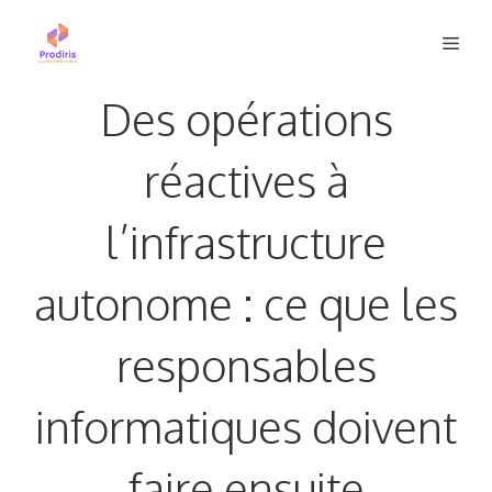
Aller
Men
au
contenu
Des opérations
réactives à
l’infrastructure
autonome : ce que les
responsables
informatiques doivent
faire ensuite