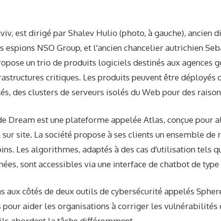
iv, est dirigé par Shalev Hulio (photo, à gauche), ancien d
ls espions NSO Group, et l'ancien chancelier autrichien Seb
propose un trio de produits logiciels destinés aux agences
rastructures critiques. Les produits peuvent être déployés 
s, des clusters de serveurs isolés du Web pour des raison
de Dream est une plateforme appelée Atlas, conçue pour a
sur site. La société propose à ses clients un ensemble de
ns. Les algorithmes, adaptés à des cas d'utilisation tels qu
nées, sont accessibles via une interface de chatbot de typ
 aux côtés de deux outils de cybersécurité appelés Sphere
 pour aider les organisations à corriger les vulnérabilités 
 ils abordent la tâche différemment.