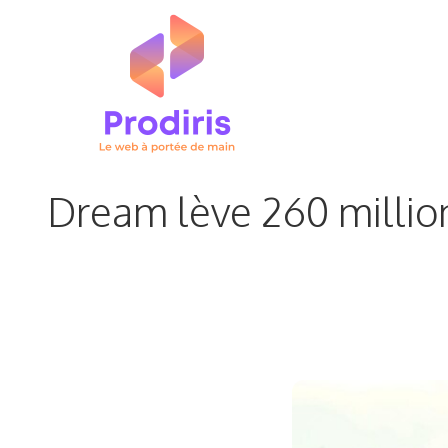
Aller
au
contenu
Dream lève 260 millions