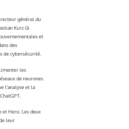
irecteur général du
astian Kurz (à
 gouvernementales et
dans des
s de cybersécurité.
limenter les
 réseaux de neurones
e l'analyse et la
e ChatGPT.
 et Hero. Les deux
de leur