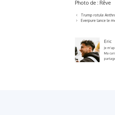
Photo de : Rêve
Trump rotule Anthro
Everpure lance le m
Eric
Je m'ap
Ma curi
partage