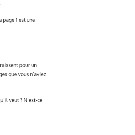
.
 page 1 est une
raissent pour un
ages que vous n’aviez
u’il veut ? N’est-ce