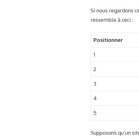
Si nous regardons c
ressemble à ceci :
Positionner
1
2
3
4
5
Supposons qu’un site 