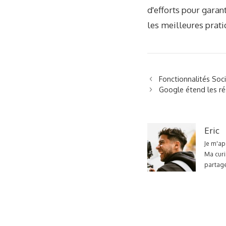
d'efforts pour garan
les meilleures prati
Fonctionnalités Soci
Google étend les rés
Eric
Je m'ap
Ma curi
partage