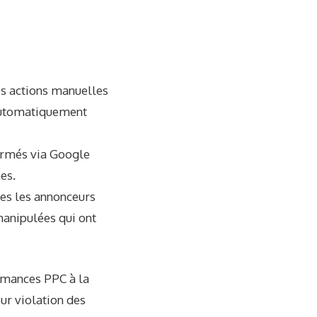
es actions manuelles
 automatiquement
formés via Google
es.
les les annonceurs
manipulées qui ont
ormances PPC à la
our violation des