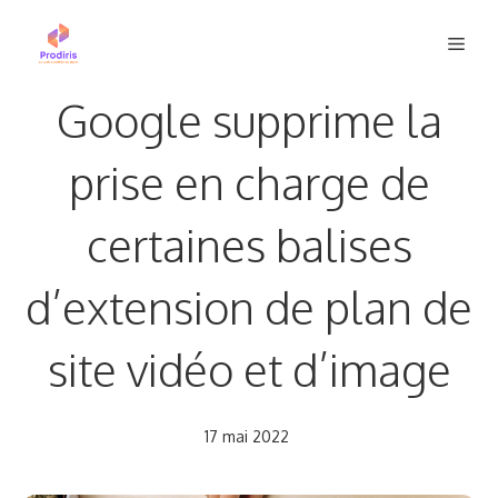
Aller
Men
au
contenu
Google supprime la
prise en charge de
certaines balises
d’extension de plan de
site vidéo et d’image
17 mai 2022