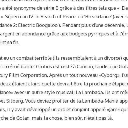
e a été synonyme de série B grâce à des titres tels que « De
 « Superman IV: In Search of Peace' ou 'Breakdance' (avec 
dance 2: Electric Boogaloo'). Pendant plus d'une décennie, 
l'argent en abondance grâce aux budgets pyrriques et à l'
nt sa fin.
t eu un combat terrible (ils ressemblaient à un divorce) qu
t irrémédiable: Globus est resté à Cannon, tandis que Gol
tury Film Corporation. Après un tout nouveau «Cyborg», l'u
s deux étaient clairs quelle devrait être la prochaine étape:
dance» avec un autre style musical: La Lambada. Ils ont 
oel Silberg. Vous deviez profiter de la Lambada-Mania app
is, il y avait développé un projet conjoint appelé «Jam» qui
he de Golan, mais la chose, bien sûr, n'était pas là.