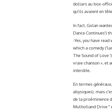
dollars au box-office
qu'ils avaient en tête
In fact, Golan want
Dance Continues') tha
-Yes, you have read
which a comedy ('la
The Sound of Love ')
vraie chanson », et a
interdite.
En termes généraux,
abysiques), mais c'es
de la proéminence d
Mulholland Drive '' 