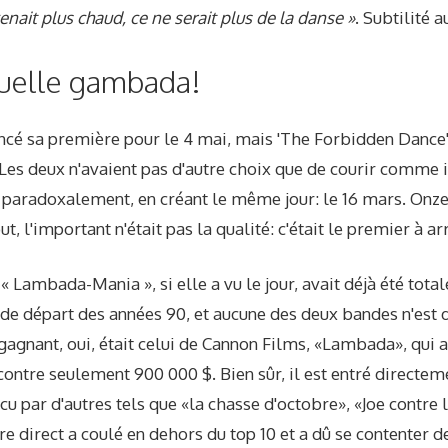
nait plus chaud, ce ne serait plus de la danse »
. Subtilité
uelle gambada!
cé sa première pour le 4 mai, mais 'The Forbidden Dance' '
Les deux n'avaient pas d'autre choix que de courir comme il
, paradoxalement, en créant le même jour: le 16 mars. Onze
t, l'important n'était pas la qualité: c'était le premier à arr
 « Lambada-Mania », si elle a vu le jour, avait déjà été tot
 de départ des années 90, et aucune des deux bandes n'est
gnant, oui, était celui de Cannon Films, «Lambada», qui a 
contre seulement 900 000 $. Bien sûr, il est entré directe
ncu par d'autres tels que «la chasse d'octobre», «Joe contre
re direct a coulé en dehors du top 10 et a dû se contenter d