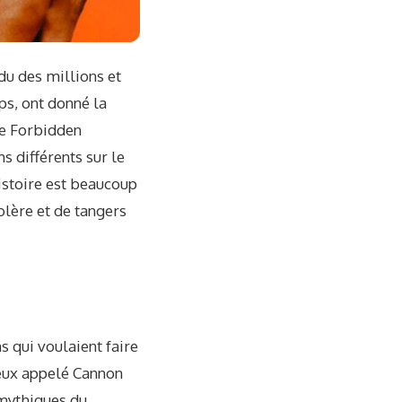
ndu des millions et
ps, ont donné la
he Forbidden
 différents sur le
istoire est beaucoup
olère et de tangers
 qui voulaient faire
neux appelé Cannon
 mythiques du