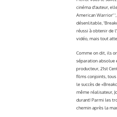
cinéma d'auteur, ell
American Warrior' ',
désenlitable, 'Break
réussi à obtenir de 
vidéo, mais tout attei
Comme on dit, ils on
séparation absolue e
producteur, 21st Cen
films conjoints, tou
le succès de «Break
même réalisateur, J
durant! Parmi les tro
chemin après la marc