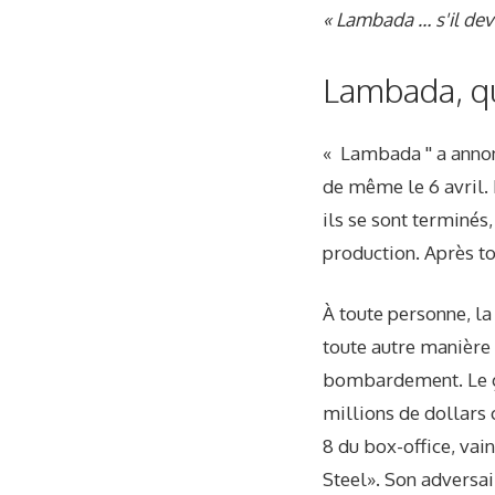
« Lambada … s'il deve
Lambada, q
« Lambada '' a annon
de même le 6 avril. 
ils se sont terminés
production. Après tou
À toute personne, la
toute autre manière
bombardement. Le ga
millions de dollars 
8 du box-office, vai
Steel». Son adversai