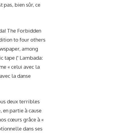
t pas, bien sûr, ce
ada! The Forbidden
dition to four others
newspaper, among
c tape (' Lambada:
me « celui avec la
 avec la danse
us deux terribles
, en partie à cause
nos cœurs grâce à «
otionnelle dans ses