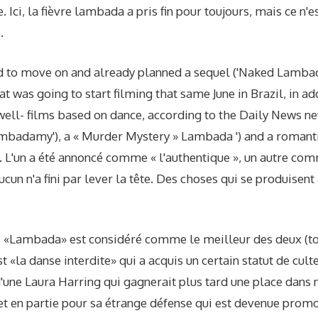
. Ici, la fièvre lambada a pris fin pour toujours, mais ce n'es
.
ed to move on and already planned a sequel ('Naked Lamb
t was going to start filming that same June in Brazil, in ad
 well- films based on dance, according to the Daily News 
mbadamy'), a « Murder Mystery » Lambada ') and a romanti
. L'un a été annoncé comme « l'authentique », un autre com
ucun n'a fini par lever la tête. Des choses qui se produisent
 «Lambada» est considéré comme le meilleur des deux (to
t «la danse interdite» qui a acquis un certain statut de culte
'une Laura Harring qui gagnerait plus tard une place dans 
et en partie pour sa étrange défense qui est devenue prom