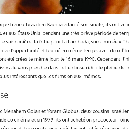
groupe franco-brazilien Kaoma a lancé son single, ils ont ve
s, et aux États-Unis, pendant une très brève période de tem
re saisonnière: la folie pour la Lambada, surnommée « T
a vu l'opportunité et tourné en même temps avec deux films
nt été créés le même jour: le 16 mars 1990. Cependant, l'h
ssez-le vous prendre dans cette danse ridicule pleine de c
plus intéressants que les films en eux-mêmes.
nse
Menahem Golan et Yoram Globus, deux cousins ​​israéliens
de du cinéma et en 1979, ils ont acheté un producteur rui
 sûrement: bien qu'ils aient créé les autorités sérieuses et