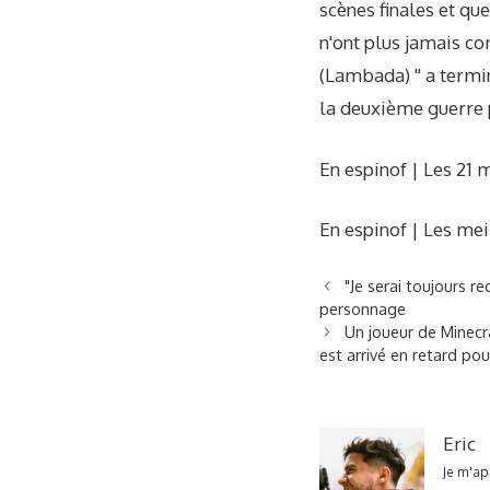
scènes finales et qu
n'ont plus jamais co
(Lambada) '' a termi
la deuxième guerre 
En espinof | Les 21 
En espinof | Les mei
"Je serai toujours re
personnage
Un joueur de Minecra
est arrivé en retard p
Eric
Je m'ap