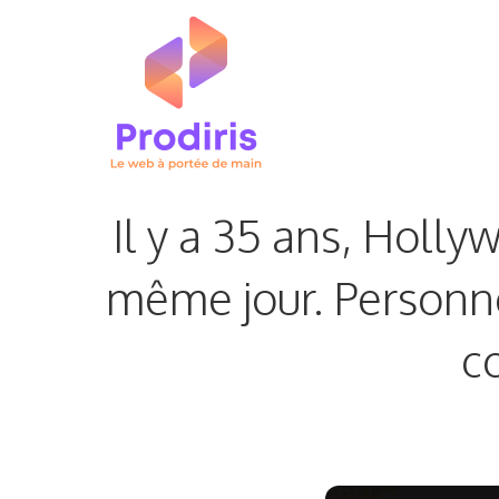
Aller
au
contenu
Il y a 35 ans, Holly
même jour. Personne 
c