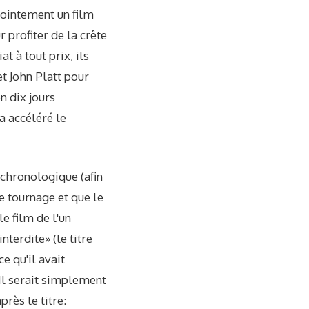
jointement un film
r profiter de la crête
t à tout prix, ils
t John Platt pour
n dix jours
a accéléré le
e chronologique (afin
e tournage et que le
le film de l'un
terdite» (le titre
e qu'il avait
 Il serait simplement
près le titre: