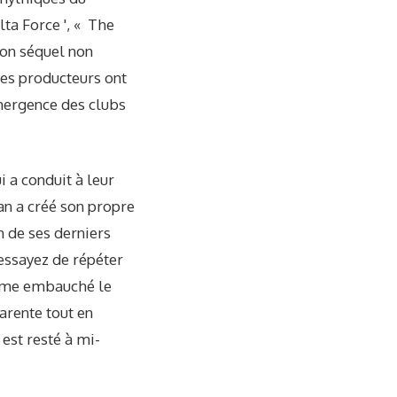
lta Force ', « The
son séquel non
les producteurs ont
émergence des clubs
i a conduit à leur
an a créé son propre
n de ses derniers
 essayez de répéter
même embauché le
arente tout en
 est resté à mi-