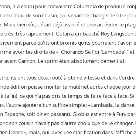
annon, il a couru pour convaincre Columbia de produire con
a «Lambada» de son cousin, qui venait de changer le titre pou
 Mais bien sûr, c'était déjà avancé et devrait éviter le plagia
re très, très rapidement. Golan a embauché Roy Langsdon e
usivement parce qu'ils ont promis qu'ils pourraient l'avoir e
firmé avoir les droits de « Chorando Se Foi (Lambada) '' et 
er avant Cannon. Le sprint était absolument démential.
utre, ils ont tous deux roulé à pleine vitesse et dans l'ordr
nde édition puisse monter le matériel après chaque jour d
 la fin), ce qui n'a pas pris le temps de faire face à face. Si 
, l'autre ajouterait un suffixe simple: «Lambada, la danse in
en Espagne, soit dit en passant). Globus est entré à Fury parc
onc son cousin n'avait pas d'autre choix que de le changer.
en Dance», mais, oui, avec une clarification dans l'affiche a