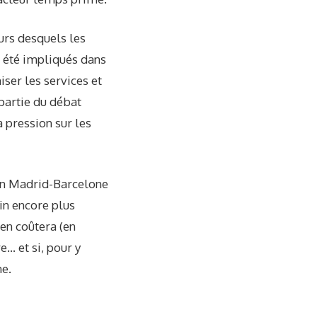
urs desquels les
nt été impliqués dans
ser les services et
 partie du débat
a pression sur les
t un Madrid-Barcelone
ain encore plus
en coûtera (en
e… et si, pour y
ne.