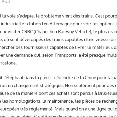
 Prat.
a voie s’adapte, le problème vient des trains. C'est pour
 industrielle : d'abord en Allemagne pour voir les options
pour visiter CRRC (Changchun Railway Vehicle), le plus gra
, où sont développés des trains capables d'une vitesse de
hercher des fournisseurs capables de livrer le matériel « d
ber une demande qui, selon Transports, a été presque multi
arcelone.
aît l'éléphant dans la pièce : dépendre de la Chine pour la pa
erait un changement stratégique. Non seulement pour des 
ause de la manière dont ces achats sont perçus à Bruxelles
ire les homologations, la maintenance, les pièces de rechang
européen très réglementé. Mais quand on a une ligne qui 
errée » et un objectif politique de moins de deux heures, le