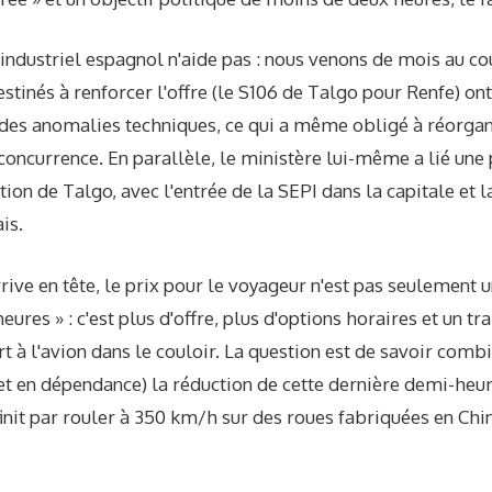
 industriel espagnol n'aide pas : nous venons de mois au co
destinés à renforcer l'offre (le S106 de Talgo pour Renfe) o
des anomalies techniques, ce qui a même obligé à réorgani
a concurrence. En parallèle, le ministère lui-même a lié une
ation de Talgo, avec l'entrée de la SEPI dans la capitale et l
is.
arrive en tête, le prix pour le voyageur n'est pas seulemen
ures » : c'est plus d'offre, plus d'options horaires et un tr
 à l'avion dans le couloir. La question est de savoir combi
 et en dépendance) la réduction de cette dernière demi-heur
finit par rouler à 350 km/h sur des roues fabriquées en Chi