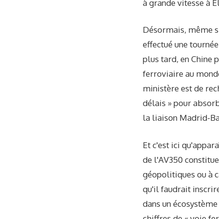
à grande vitesse à El
Désormais, même si l
effectué une tournée
plus tard, en Chine 
ferroviaire au monde
ministère est de rec
délais » pour absor
la liaison Madrid-B
Et c'est ici qu'appar
de l'AV350 constitu
géopolitiques ou à c
qu'il faudrait inscr
dans un écosystème 
chiffres de « voie f