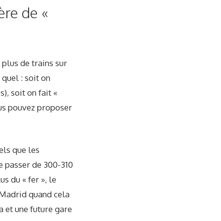
ère de «
 plus de trains sur
 quel : soit on
, soit on fait «
vous pouvez proposer
els que les
e passer de 300-310
s du « fer », le
à Madrid quand cela
a et une future gare