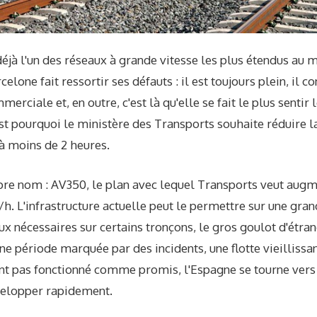
jà l'un des réseaux à grande vitesse les plus étendus au 
lone fait ressortir ses défauts : il est toujours plein, il c
erciale et, en outre, c'est là qu'elle se fait le plus sentir
t pourquoi le ministère des Transports souhaite réduire la
à moins de 2 heures.
pre nom : AV350, le plan avec lequel Transports veut augm
 L'infrastructure actuelle peut le permettre sur une grand
ux nécessaires sur certains tronçons, le gros goulot d'étr
une période marquée par des incidents, une flotte vieillissa
nt pas fonctionné comme promis, l'Espagne se tourne vers 
velopper rapidement.