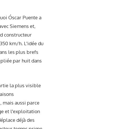
quoi Óscar Puente a
 avec Siemens et,
nd constructeur
 350 km/h. L'idée du
ans les plus brefs
pliée par huit dans
rtie la plus visible
raisons
, mais aussi parce
e et l'exploitation
déplace déjà des
 facteur temps prime.