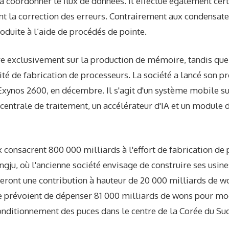
 coordonner le flux de données. Il effectue également cer
 la correction des erreurs. Contrairement aux condensateu
duite à l’aide de procédés de pointe.
re exclusivement sur la production de mémoire, tandis q
té de fabrication de processeurs. La société a lancé son 
Exynos 2600, en décembre. Il s'agit d'un système mobile su
centrale de traitement, un accélérateur d'IA et un module 
consacrent 800 000 milliards à l'effort de fabrication de
ngju, où l'ancienne société envisage de construire ses usine
eront une contribution à hauteur de 20 000 milliards de wo
rie prévoient de dépenser 81 000 milliards de wons pour m
conditionnement des puces dans le centre de la Corée du Su