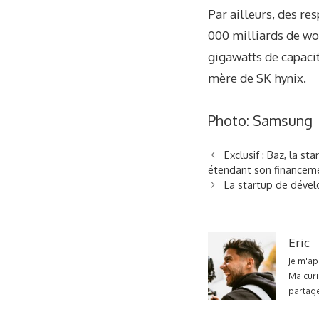
Par ailleurs, des re
000 milliards de wons
gigawatts de capacité
mère de SK hynix.
Photo:
Samsung
Exclusif : Baz, la s
étendant son financeme
La startup de dével
Eric
Je m'ap
Ma curi
partage