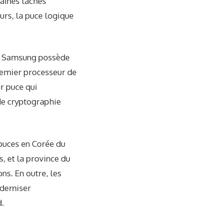
taines tâches
rs, la puce logique
ue Samsung possède
premier processeur de
r puce qui
de cryptographie
 puces en Corée du
s, et la province du
ns. En outre, les
oderniser
d.