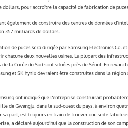
e dollars, pour accroître la capacité de fabrication de puce
ent également de construire des centres de données d’intell
on 357 milliards de dollars.
cation de puces sera dirigée par Samsung Electronics Co. et 
vrir chacune deux nouvelles usines. La plupart des infrastru
de la Corée du Sud sont situées près de Séoul. En revanch
sung et SK hynix devraient être construites dans la région 
amsung ont indiqué que l'entreprise construirait probablem
ville de Gwangju, dans le sud-ouest du pays, à environ quat
r sa part, est toujours en train de trouver une suite fabule
prise, a déclaré aujourd'hui que la construction de son cam