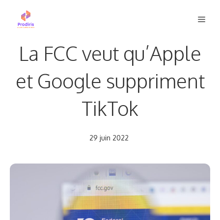
Aller
Men
au
contenu
La FCC veut qu’Apple
et Google suppriment
TikTok
29 juin 2022