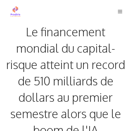
Aller
Men
au
contenu
Le financement
mondial du capital-
risque atteint un record
de 510 milliards de
dollars au premier
semestre alors que le
boom de l'IA