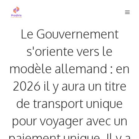
Aller
Men
au
contenu
Le Gouvernement
s'oriente vers le
modèle allemand : en
2026 il y aura un titre
de transport unique
pour voyager avec un
paiement unique. Il y a