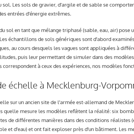
u sol. Les sols de gravier, d'argile et de sable se compor
es entrées d'énergie extrêmes.
 sol en tant que mélange triphasé (sable, eau, air) pose un 
Les échantillons de sols génériques sont d'abord examinés
es, au cours desquels les vagues sont appliquées à différ
itudes, puis leur permettant de simuler dans des modèles 
ls correspondent à ceux des expériences, nos modèles fonct
nde échelle à Mecklenburg-Vorpo
helle sur un ancien site de l'armée est-allemand de Mec
s quelle mesure les modèles reflètent la réalité: six bom
rtes de différentes manières dans des conditions réalistes (
ble et d'eau) et ont fait exploser près d'un bâtiment. Les m