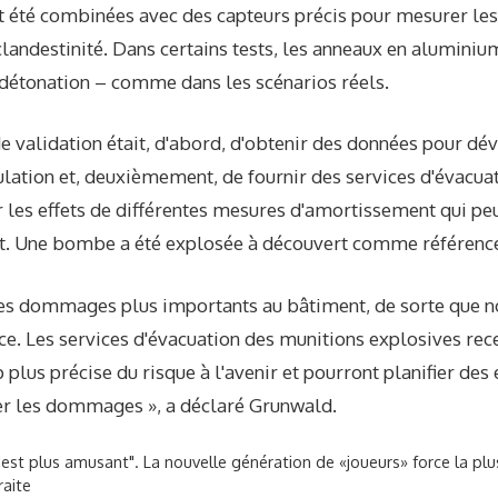
 été combinées avec des capteurs précis pour mesurer les
 clandestinité. Dans certains tests, les anneaux en aluminiu
 détonation – comme dans les scénarios réels.
 de validation était, d'abord, d'obtenir des données pour d
lation et, deuxièmement, de fournir des services d'évacuat
r les effets de différentes mesures d'amortissement qui pe
t. Une bombe a été explosée à découvert comme référenc
es dommages plus importants au bâtiment, de sorte que 
e. Les services d'évacuation des munitions explosives rec
plus précise du risque à l'avenir et pourront planifier des 
r les dommages », a déclaré Grunwald.
 n'est plus amusant". La nouvelle génération de «joueurs» force la p
raite