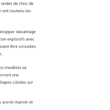
 ondes de choc de
m ont soutenu les
évelopper davantage
ion explosifs avec
uvent être simulées
e.
nos modèles se
evront une
étapes ciblées sur
lus grande légende de