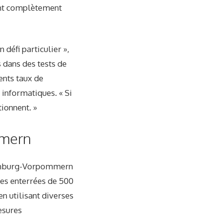
tent complètement
défi particulier »,
 dans des tests de
ents taux de
informatiques. « Si
ionnent. »
mmern
klenburg-Vorpommern
bes enterrées de 500
en utilisant diverses
esures