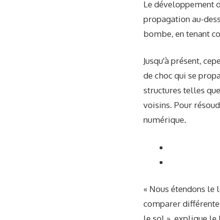
Le développement du
propagation au-dessu
bombe, en tenant com
Jusqu'à présent, cep
de choc qui se propa
structures telles qu
voisins. Pour réso
numérique.
« Nous étendons le l
comparer différente
le sol », explique 