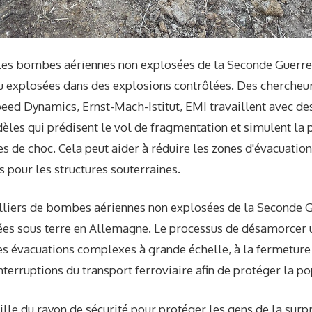
 les bombes aériennes non explosées de la Seconde Guerr
 explosées dans des explosions contrôlées. Des chercheu
peed ​​Dynamics, Ernst-Mach-Istitut, EMI travaillent avec d
les qui prédisent le vol de fragmentation et simulent la
s de choc. Cela peut aider à réduire les zones d'évacuation
s pour les structures souterraines.
lliers de bombes aériennes non explosées de la Seconde 
rées sous terre en Allemagne. Le processus de désamorcer
es évacuations complexes à grande échelle, à la fermeture 
interruptions du transport ferroviaire afin de protéger la po
aille du rayon de sécurité pour protéger les gens de la surp