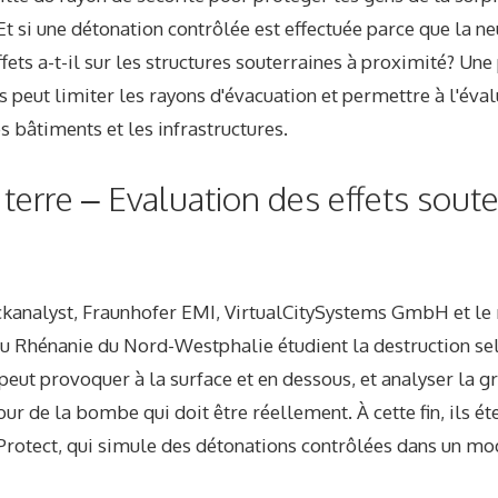
t si une détonation contrôlée est effectuée parce que la neu
fets a-t-il sur les structures souterraines à proximité? Une
 peut limiter les rayons d'évacuation et permettre à l'éval
s bâtiments et les infrastructures.
terre – Evaluation des effets soute
ckanalyst, Fraunhofer EMI, VirtualCitySystems GmbH et le 
t du Rhénanie du Nord-Westphalie étudient la destruction se
ut provoquer à la surface et en dessous, et analyser la gr
ur de la bombe qui doit être réellement. À cette fin, ils ét
Protect, qui simule des détonations contrôlées dans un mod