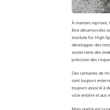
À maintes reprises,
être désamorcées ou
Institute for High-S
développer des modè
souterraine des onde
prévision des risque
Des centaines de mi
sont toujours enter
toujours associé à d
ville entière et aux 
Mais quelle est la t