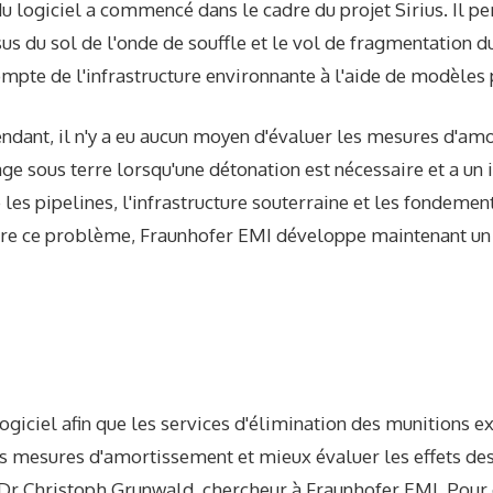
 logiciel a commencé dans le cadre du projet Sirius. Il pe
s du sol de l'onde de souffle et le vol de fragmentation du
pte de l'infrastructure environnante à l'aide de modèles 
endant, il n'y a eu aucun moyen d'évaluer les mesures d'am
ge sous terre lorsqu'une détonation est nécessaire et a un 
e les pipelines, l'infrastructure souterraine et les fondeme
udre ce problème, Fraunhofer EMI développe maintenant u
ogiciel afin que les services d'élimination des munitions e
s mesures d'amortissement et mieux évaluer les effets de
le Dr Christoph Grunwald, chercheur à Fraunhofer EMI. Pour