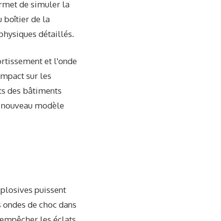
rmet de simuler la
 boîtier de la
physiques détaillés.
ortissement et l'onde
impact sur les
nts des bâtiments
n nouveau modèle
xplosives puissent
s ondes de choc dans
 empêcher les éclats