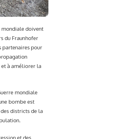
e mondiale doivent
rs du Fraunhofer
es partenaires pour
 propagation
 et à améliorer la
Guerre mondiale
 une bombe est
des districts de la
pulation.
ression et des