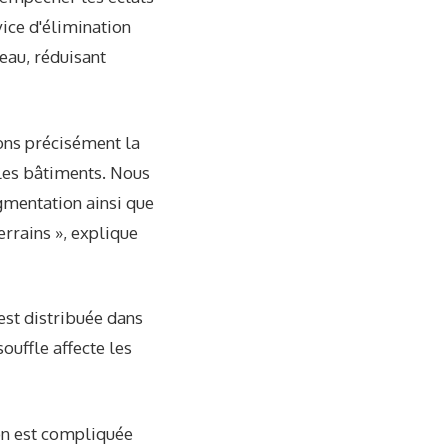
ice d'élimination
eau, réduisant
ons précisément la
 les bâtiments. Nous
gmentation ainsi que
errains », explique
est distribuée dans
ouffle affecte les
on est compliquée