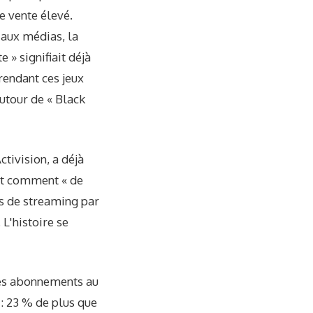
e vente élevé.
aux médias, la
e » signifiait déjà
rendant ces jeux
utour de « Black
tivision, a déjà
oût comment « de
es de streaming par
L'histoire se
des abonnements au
: 23 % de plus que