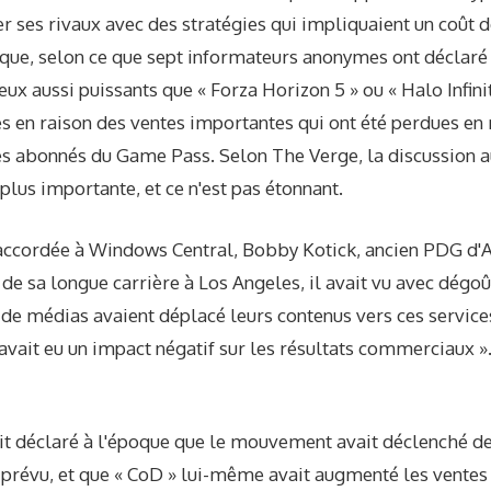
r ses rivaux avec des stratégies qui impliquaient un coût d
ue, selon ce que sept informateurs anonymes ont déclaré 
jeux aussi puissants que « Forza Horizon 5 » ou « Halo Infinit
es en raison des ventes importantes qui ont été perdues en 
les abonnés du Game Pass. Selon The Verge, la discussion a
 plus importante, et ce n'est pas étonnant.
accordée à Windows Central, Bobby Kotick, ancien PDG d'Ac
 de sa longue carrière à Los Angeles, il avait vu avec dég
 de médias avaient déplacé leurs contenus vers ces servic
vait eu un impact négatif sur les résultats commerciaux ». 
avait déclaré à l'époque que le mouvement avait déclenché 
évu, et que « CoD » lui-même avait augmenté les ventes 