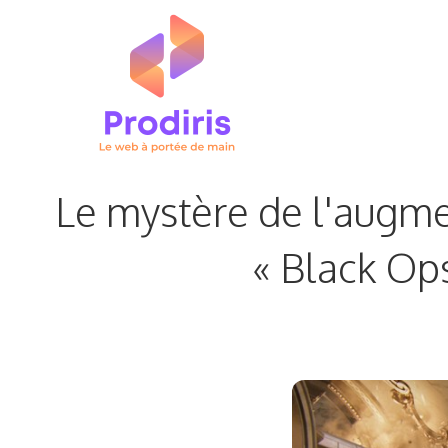
Aller
au
contenu
Le mystère de l'augmen
« Black Ops