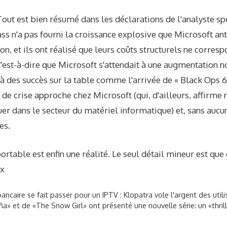
Tout est bien résumé dans les déclarations de l'analyste sp
s n'a pas fourni la croissance explosive que Microsoft anti
on, et ils ont réalisé que leurs coûts structurels ne corres
C'est-à-dire que Microsoft s'attendait à une augmentation 
des succès sur la table comme l'arrivée de « Black Ops 6 »
e de crise approche chez Microsoft (qui, d'ailleurs, affirm
uer dans le secteur du matériel informatique) et, sans aucun
es.
rtable est enfin une réalité. Le seul détail mineur est que 
ox
ancaire se fait passer pour un IPTV : Klopatra vole l'argent des uti
ña» et de «The Snow Girl» ont présenté une nouvelle série: un «thril