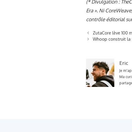
(* Divulgation : The
Era ». Ni CoreWeave,
contrôle éditorial s
ZutaCore lève 100 m
Whoop construit la 
Eric
Je m'ap
Ma curi
partage