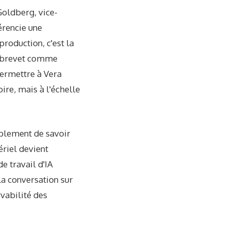
Goldberg, vice-
érencie une
roduction, c'est la
de brevet comme
permettre à Vera
re, mais à l'échelle
mplement de savoir
ériel devient
de travail d'IA
la conversation sur
ervabilité des