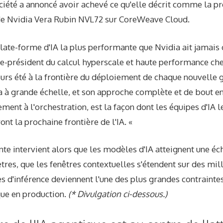
ociété a annoncé avoir achevé ce qu'elle décrit comme la p
 de Nvidia Vera Rubin NVL72 sur CoreWeave Cloud.
plate-forme d'IA la plus performante que Nvidia ait jamais c
ce-président du calcul hyperscale et haute performance ch
urs été à la frontière du déploiement de chaque nouvelle 
a à grande échelle, et son approche complète et de bout e
ement à l'orchestration, est la façon dont les équipes d'IA 
t la prochaine frontière de l'IA. «
te intervient alors que les modèles d'IA atteignent une éc
res, que les fenêtres contextuelles s'étendent sur des mill
 d'inférence deviennent l'une des plus grandes contrainte
que en production.
(* Divulgation ci-dessous.)