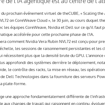
re de l'IA agentique est au centre de l'at
nd du prochain événement virtuel de theCUBE, « Scaling the
VL72 on CoreWeave Cloud », le 30 juin, au cours duquel t
c les équipes CoreWeave, Nvidia et Dell sur ce qu'il faut 
matique accélérée pour cette prochaine phase de l'IA.
era comment Nvidia Vera Rubin NVL72 est conçu pour pre
 échelle, les sessions de raisonnement persistantes et les c
qui nécessitent plus que la densité brute du GPU. L'annonc
 plus approfondi des systèmes derrière le déploiement, no
ide, le contrôle des racks, la mise en réseau, les opératio
le de Dell Technologies dans la fourniture des serveurs Po
la plate-forme.
ige une approche fondamentalement différente de l'infrast
e aux charges de travail qui raisonnent en continu, évolue