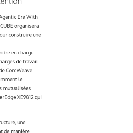
tention
 Agentic Era With
heCUBE organisera
pour construire une
ndre en charge
harges de travail
e de CoreWeave
tamment le
ns mutualisées
werEdge XE9812 qui
ructure, une
nt de manière