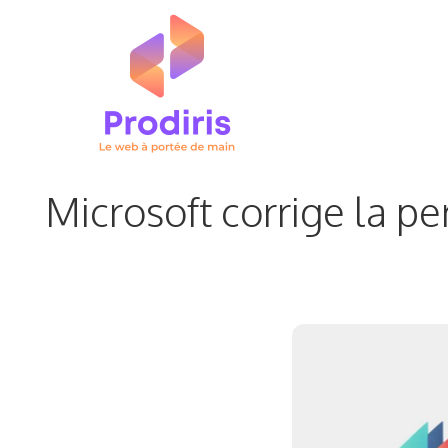
Aller
au
contenu
Microsoft corrige la p