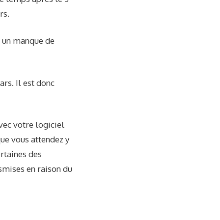
rs.
it un manque de
rs. Il est donc
ec votre logiciel
que vous attendez y
ertaines des
smises en raison du