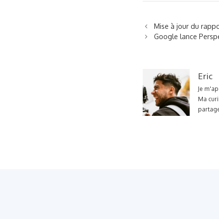
Mise à jour du rapp
Google lance Perspe
Eric
Je m'ap
Ma curi
partage