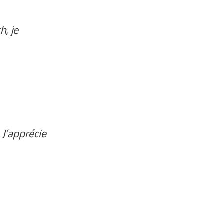
h, je
 J’apprécie