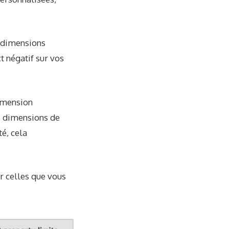
s dimensions
t négatif sur vos
dimension
s dimensions de
té, cela
r celles que vous