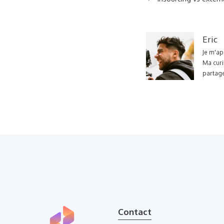
Eric
Je m'ap
Ma curi
partage
Contact