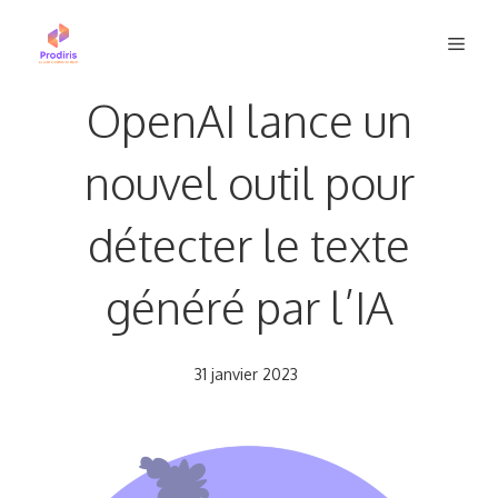
Aller
Men
au
contenu
OpenAI lance un
nouvel outil pour
détecter le texte
généré par l’IA
31 janvier 2023