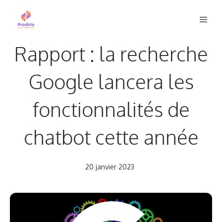
Aller
Men
au
contenu
Rapport : la recherche
Google lancera les
fonctionnalités de
chatbot cette année
20 janvier 2023