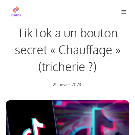
Aller
Men
au
contenu
TikTok a un bouton
secret « Chauffage »
(tricherie ?)
21 janvier 2023