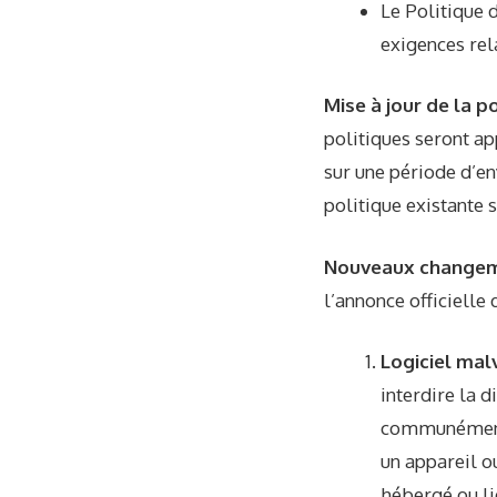
Le
Politique d
exigences rela
Mise à jour de la p
politiques seront a
sur une période d’en
politique existante s
Nouveaux change
l’annonce officielle
Logiciel mal
interdire la d
communément 
un appareil ou
hébergé ou li