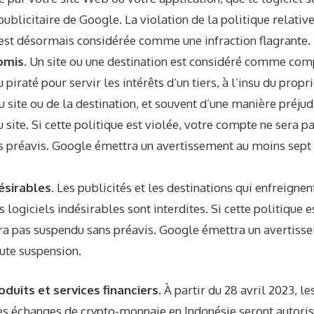
publicitaire de Google. La violation de la politique relative
est désormais considérée comme une infraction flagrante.
omis
. Un site ou une destination est considéré comme com
 piraté pour servir les intérêts d’un tiers, à l’insu du propr
u site ou de la destination, et souvent d’une manière préju
du site. Si cette politique est violée, votre compte ne ser
 préavis. Google émettra un avertissement au moins sept 
désirables
. Les publicités et les destinations qui enfreignen
 logiciels indésirables sont interdites. Si cette politique e
a pas suspendu sans préavis. Google émettra un avertiss
oute suspension.
oduits et services financiers.
À partir du 28 avril 2023, l
s échanges de crypto-monnaie en Indonésie seront autorisé