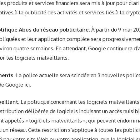
es produits et services financiers
sera mis à jour pour clarif
tives à la publicité des activités et services liés à la cryp
olitique Abus du réseau publicitaire.
À partir du 9 mai 20
ppliquées et leur application complète sera progressivem
viron quatre semaines. En attendant, Google continuera d’
ur les logiciels malveillants.
ments.
La police actuelle sera scindée en 3 nouvelles polic
 de Google
ici
.
veillant.
La politique concernant les logiciels malveillants
istribution délibérée de logiciels induisant un accès nuisib
appelés « logiciels malveillants », qui peuvent endomma
 un réseau. Cette restriction s’applique à toutes les publici
é par votre site Web ou votre application, que le logiciel 