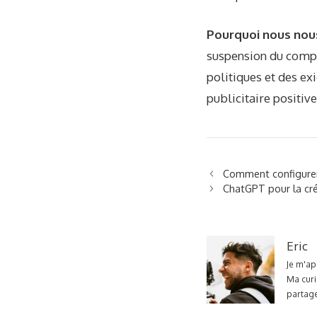
Pourquoi nous nou
suspension du compte
politiques et des e
publicitaire positiv
Comment configurer
ChatGPT pour la créa
Eric
Je m'ap
Ma curi
partage