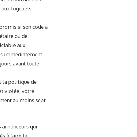
 aux logiciels
promis si son code a
iétaire ou de
diciable aux
a pas immédiatement
jours avant toute
t la politique de
st violée, votre
ement au moins sept
es annonceurs qui
s à faire la