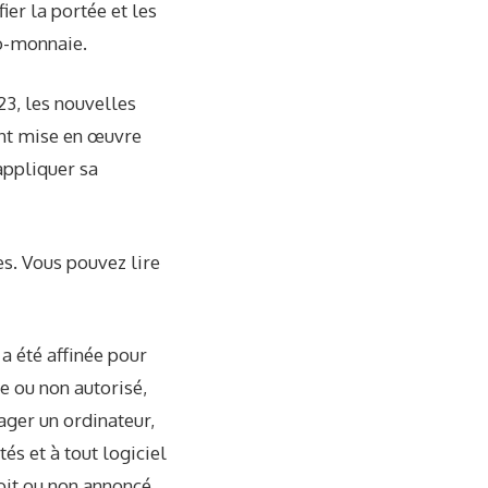
ier la portée et les
to-monnaie.
23, les nouvelles
ent mise en œuvre
appliquer sa
es. Vous pouvez lire
 a été affinée pour
le ou non autorisé,
ger un ordinateur,
tés et à tout logiciel
soit ou non annoncé