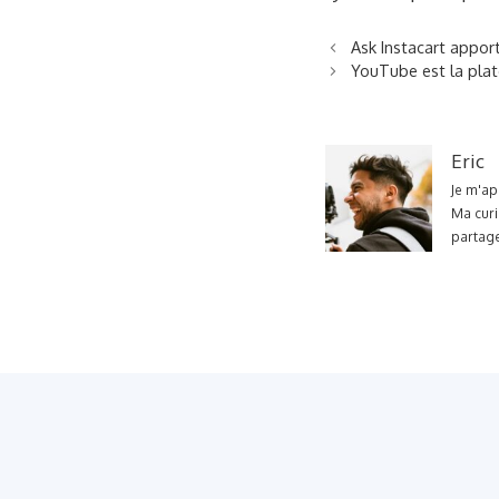
Ask Instacart apport
YouTube est la plat
Eric
Je m'ap
Ma curi
partage