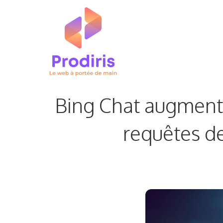
Aller
au
contenu
Bing Chat augmente 
requêtes d