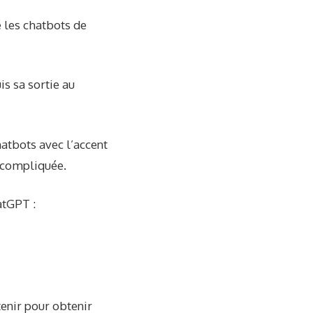
é les chatbots de
is sa sortie au
hatbots avec l’accent
t compliquée.
atGPT :
enir pour obtenir