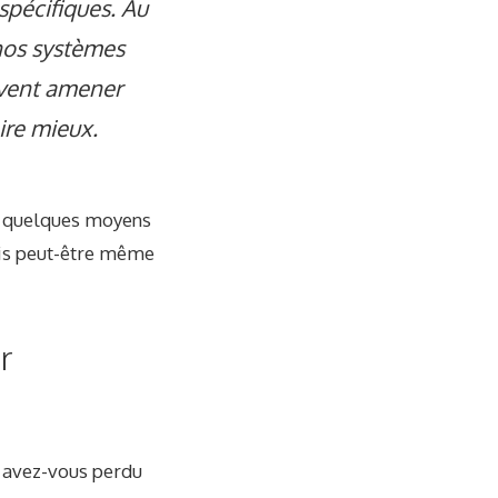
spécifiques. Au
 nos systèmes
uvent amener
ire mieux.
ai quelques moyens
mais peut-être même
r
i avez-vous perdu