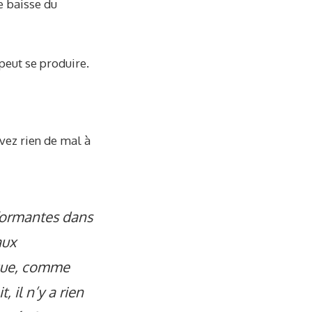
e baisse du
peut se produire.
avez rien de mal à
rformantes dans
aux
ique, comme
 il n’y a rien