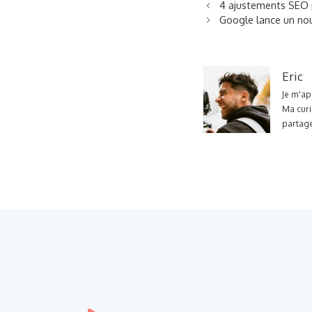
4 ajustements SEO p
Google lance un no
Eric
Je m'ap
Ma curi
partage