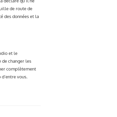
a déclaré qu’il ne
uille de route de
té des données et la
dio et le
e de changer les
imer complètement
 d’entre vous.