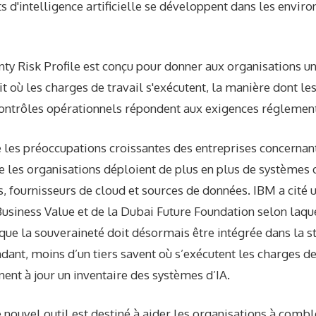
 d'intelligence artificielle se développent dans les envi
ty Risk Profile est conçu pour donner aux organisations u
oit où les charges de travail s'exécutent, la manière dont l
 contrôles opérationnels répondent aux exigences réglement
 les préoccupations croissantes des entreprises concernan
 les organisations déploient de plus en plus de systèmes 
ns, fournisseurs de cloud et sources de données. IBM a cité
 Business Value et de la Dubai Future Foundation selon laq
que la souveraineté doit désormais être intégrée dans la s
nt, moins d’un tiers savent où s’exécutent les charges de t
ent à jour un inventaire des systèmes d’IA.
 nouvel outil est destiné à aider les organisations à com