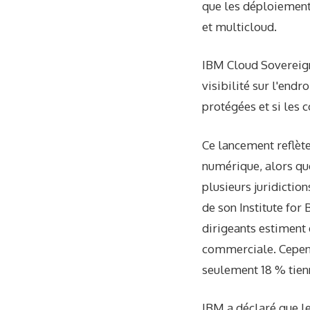
que les déploiements
et multicloud.
IBM Cloud Sovereign
visibilité sur l'endr
protégées et si les
Ce lancement reflète
numérique, alors que
plusieurs juridictio
de son Institute for
dirigeants estiment 
commerciale. Cependa
seulement 18 % tienn
IBM a déclaré que le