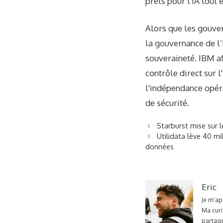
prêts pour l'IA tout
Alors que les gouve
la gouvernance de l’
souveraineté. IBM af
contrôle direct sur 
l'indépendance opér
de sécurité.
Starburst mise sur 
Utilidata lève 40 m
données
Eric
Je m'ap
Ma curi
partage