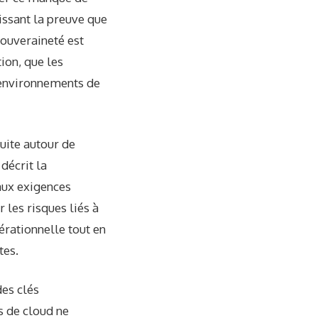
issant la preuve que
souveraineté est
ion, que les
s environnements de
ruite autour de
 décrit la
aux exigences
 les risques liés à
érationnelle tout en
tes.
des clés
s de cloud ne