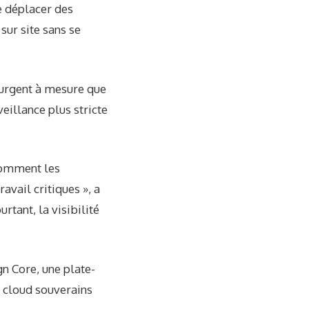
e déplacer des
sur site sans se
 urgent à mesure que
eillance plus stricte
 comment les
avail critiques », a
rtant, la visibilité
gn Core, une plate-
s cloud souverains