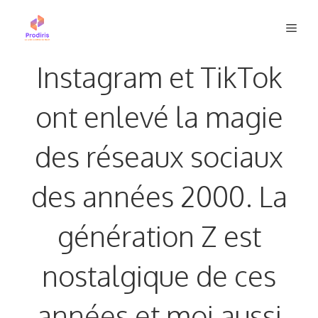
Aller
Men
au
contenu
Instagram et TikTok
ont ​​enlevé la magie
des réseaux sociaux
des années 2000. La
génération Z est
nostalgique de ces
années et moi aussi