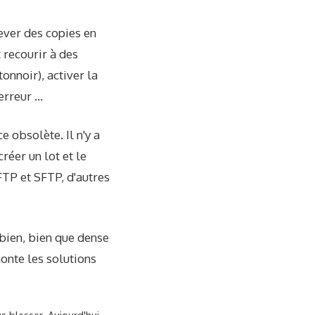
ever des copies en
 recourir à des
onnoir), activer la
erreur …
e obsolète. Il n'y a
éer un lot et le
FTP et SFTP, d'autres
 bien, bien que dense
monte les solutions