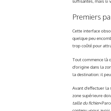
suffisantes, mais si
Premiers pa
Cette interface obsol
quelque peu encombré
trop coûté pour attra
Tout commence là où 
d'origine dans la zo
la destination: il p
Avant d'effectuer la
zone supérieure doiv
taille du fichier
«Parc
contenu »pour avoir 