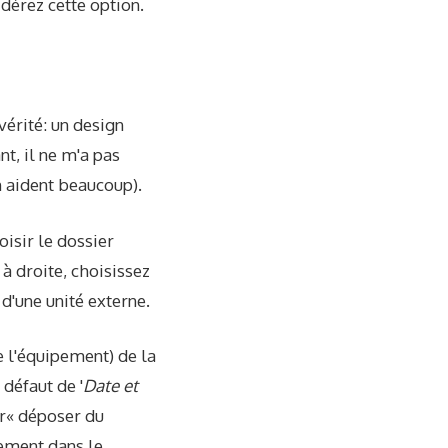
idérez cette option.
vérité: un design
t, il ne m'a pas
an aident beaucoup).
oisir le dossier
à droite, choisissez
 d'une unité externe.
e l'équipement) de la
défaut de '
Date et
r« déposer du
tement dans le