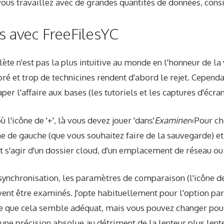
 vous travaillez avec de grandes quantités de données, cons
s avec FreeFilesYC
ète n'est pas la plus intuitive au monde en l'honneur de la 
 et trop de technicines rendent d'abord le rejet. Cependan
per l'affaire aux bases (les tutoriels et les captures d'écr
l'icône de '+', là vous devez jouer 'dans'
Examiner
«Pour ch
ne de gauche (que vous souhaitez faire de la sauvegarde) et 
eut s'agir d'un dossier cloud, d'un emplacement de réseau ou
 synchronisation, les paramètres de comparaison (l'icône d
ent être examinés. J'opte habituellement pour l'option par 
e que cela semble adéquat, mais vous pouvez changer pou
une précision absolue au détriment de la lenteur plus len