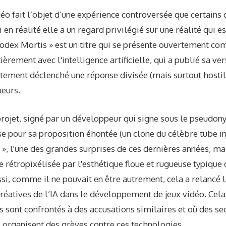
déo fait l’objet d’une expérience controversée que certains 
en réalité elle a un regard privilégié sur une réalité qui e
 Codex Mortis » est un titre qui se présente ouvertement c
èrement avec l'intelligence artificielle, qui a publié sa v
ement déclenché une réponse divisée (mais surtout hostil
eurs.
projet, signé par un développeur qui signe sous le pseudon
se pour sa proposition éhontée (un clone du célèbre tube 
», l'une des grandes surprises de ces dernières années, m
e rétropixélisée par l'esthétique floue et rugueuse typique
ssi, comme il ne pouvait en être autrement, cela a relancé l
créatives de l’IA dans le développement de jeux vidéo. Cel
s sont confrontés à des accusations similaires et où des sec
 organisent des grèves contre ces technologies.