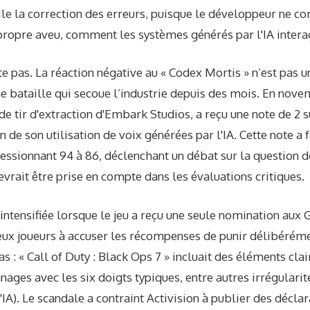
le la correction des erreurs, puisque le développeur ne c
propre aveu, comment les systèmes générés par l'IA intera
ête pas. La réaction négative au « Codex Mortis » n’est pas u
e bataille qui secoue l’industrie depuis des mois. En nov
u de tir d'extraction d'Embark Studios, a reçu une note de 2
de son utilisation de voix générées par l'IA. Cette note a fa
essionnant 94 à 86, déclenchant un débat sur la question de
 devrait être prise en compte dans les évaluations critiques.
 intensifiée lorsque le jeu a reçu une seule nomination aux
ux joueurs à accuser les récompenses de punir délibérémen
as : « Call of Duty : Black Ops 7 » incluait des éléments cl
nages avec les six doigts typiques, entre autres irrégularit
'IA). Le scandale a contraint Activision à publier des déclara