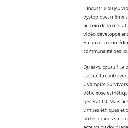
L’industrie du jeu vi
dystopique, même si 
au coin de la rue. «
vidéo développé enti
Steam et a immédiat
communauté des jou
Qu'as-tu cousu ? Le 
suscité la controver
« Vampire Survivors 
délicieuse esthétiqu
génératifs). Mais au
limites éthiques et 
où les grands studio
acteurs du doublage