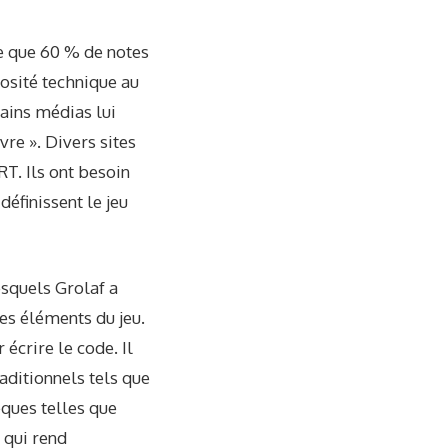
e que 60 % de notes
iosité technique au
tains médias lui
re ». Divers sites
RT. Ils ont besoin
définissent le jeu
esquels Grolaf a
les éléments du jeu.
écrire le code. Il
ditionnels tels que
èques telles que
 qui rend