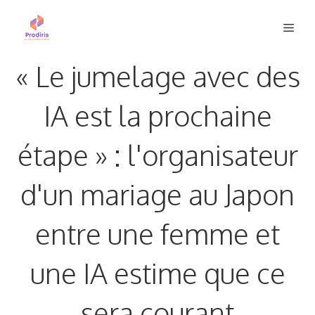
Aller
Men
au
contenu
« Le jumelage avec des
IA est la prochaine
étape » : l'organisateur
d'un mariage au Japon
entre une femme et
une IA estime que ce
sera courant