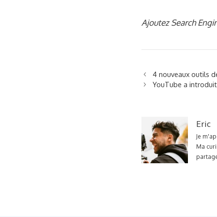
Ajoutez Search Engin
4 nouveaux outils d
YouTube a introduit
Eric
Je m'ap
Ma curi
partage