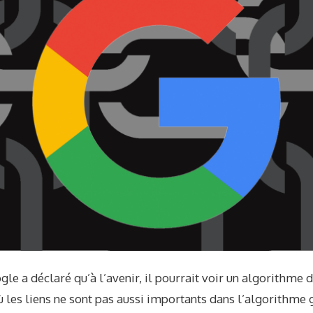
le a déclaré qu’à l’avenir, il pourrait voir un algorithme 
les liens ne sont pas aussi importants dans l’algorithme g