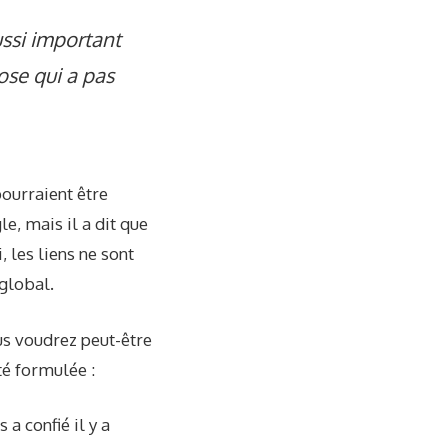
ussi important
hose qui a pas
pourraient être
, mais il a dit que
 les liens ne sont
 global.
us voudrez peut-être
é formulée :
a confié il y a