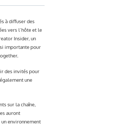
s à diffuser des
es vers l’hôte et le
eator Insider, un
 si importante pour
Together.
ir des invités pour
e également une
ts sur la chaîne,
ues auront
ns un environnement