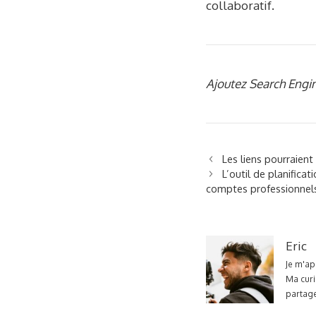
collaboratif.
Ajoutez Search Engin
Les liens pourraien
L’outil de planifica
comptes professionnel
Eric
Je m'ap
Ma curi
partage