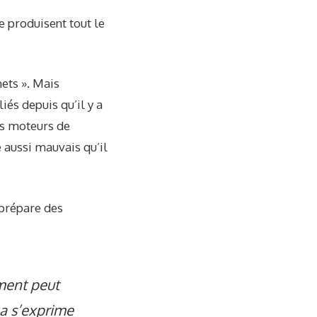
e produisent tout le
hets ». Mais
és depuis qu’il y a
es moteurs de
e aussi mauvais qu’il
A prépare des
oment peut
la s’exprime