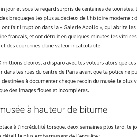
ein jour et sous le regard surpris de centaines de touristes
n des braquages ​​les plus audacieux de l'histoire moderne
ont fait irruption dans la « Galerie Apollo », qui abrite les
ne français, et ont détruit en quelques minutes les vitrine
et des couronnes d'une valeur incalculable.
8 millions d'euros, a disparu avec les voleurs alors que ces
r dans les rues du centre de Paris avant que la police ne pu
, destinées à documenter chaque recoin du musée le plus v
 que des images floues et incomplètes.
musée à hauteur de bitume
t place à l'incrédulité lorsque, deux semaines plus tard, le j
e détail le plus embarrassant de l’enquête :