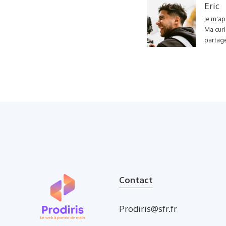
Eric
Je m'ap
Ma curi
partage
Contact
Prodiris@sfr.fr