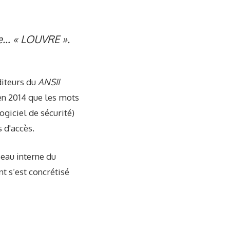
se… « LOUVRE ».
diteurs du
ANSII
en 2014 que les mots
ogiciel de sécurité)
 d'accès.
seau interne du
nt s’est concrétisé