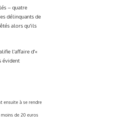
lés – quatre
es délinquants de
tés alors qu'ils
fie l'affaire d'«
s évident
t ensuite à se rendre
e moins de 20 euros