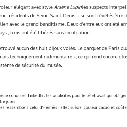
 voleur élégant avec style
Arsène Lupin
les suspects interpel
, résidents de Seine-Saint-Denis – se sont révélés être d
ien avec le grand banditisme. Deux d'entre eux ont été arrê
pays ; trois ont été libérés sans inculpation.
etrouvé aucun des huit bijoux volés. Le parquet de Paris quali
mais techniquement rudimentaire », ce qui rend encore plu
ystème de sécurité du musée.
 conquiert LinkedIn : les publicités pour le télétravail qui obligen
re jours
ies ressemble à celui d'Hermès : effet suède, couleur cacao et coût