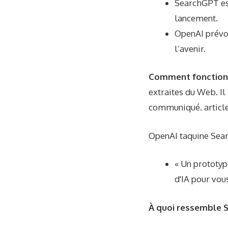
SearchGPT est
lancement.
OpenAI prévoi
l’avenir.
Comment fonction
extraites du Web. Il
communiqué.
articl
OpenAI taquine Sea
« Un prototyp
d'IA pour vou
À quoi ressemble 