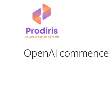
Aller
au
contenu
OpenAI commence à t