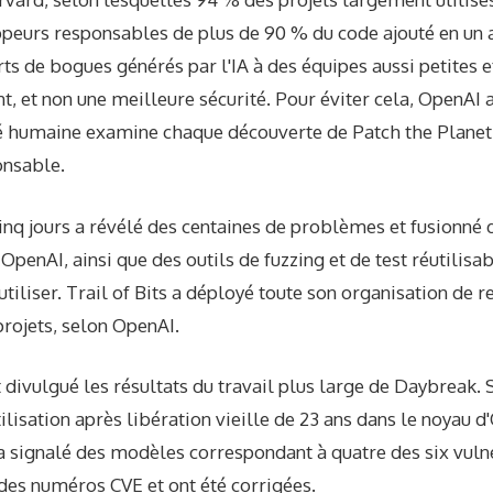
peurs responsables de plus de 90 % du code ajouté en un 
s de bogues générés par l'IA à des équipes aussi petites et
t, et non une meilleure sécurité. Pour éviter cela, OpenAI 
té humaine examine chaque découverte de Patch the Planet 
onsable.
 cinq jours a révélé des centaines de problèmes et fusionné 
 OpenAI, ainsi que des outils de fuzzing et de test réutilisa
utiliser. Trail of Bits a déployé toute son organisation de 
 projets, selon OpenAI.
divulgué les résultats du travail plus large de Daybreak.
utilisation après libération vieille de 23 ans dans le noyau
 signalé des modèles correspondant à quatre des six vul
 des numéros CVE et ont été corrigées.