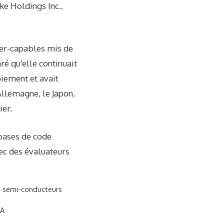
ke Holdings Inc.,
ber-capables mis de
aré qu'elle continuait
oiement et avait
'Allemagne, le Japon,
ier.
bases de code
ec des évaluateurs
 à semi-conducteurs
IA