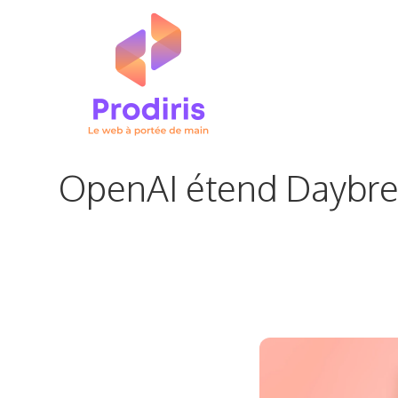
Aller
au
contenu
OpenAI étend Daybrea