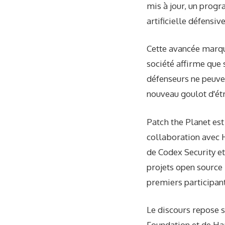
mis à jour, un prog
artificielle défensi
Cette avancée marque
société affirme que
défenseurs ne peuven
nouveau goulot d'étr
Patch the Planet est 
collaboration avec Ha
de Codex Security e
projets open source 
premiers participant
Le discours repose s
Foundation et de Ha