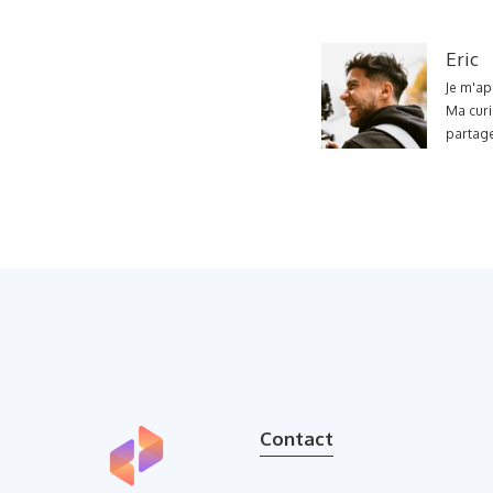
Eric
Je m'ap
Ma curi
partage
Contact