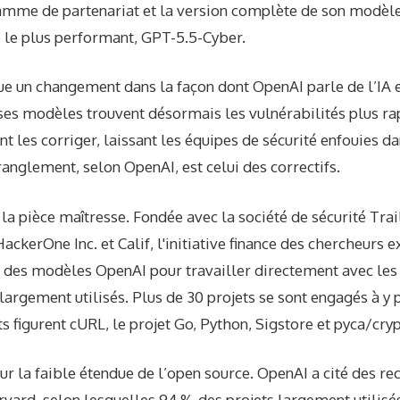
ramme de partenariat et la version complète de son modèle
ve le plus performant, GPT-5.5-Cyber.
 un changement dans la façon dont OpenAI parle de l’IA et
 ses modèles trouvent désormais les vulnérabilités plus r
t les corriger, laissant les équipes de sécurité enfouies da
anglement, selon OpenAI, est celui des correctifs.
la pièce maîtresse. Fondée avec la société de sécurité Trail 
ckerOne Inc. et Calif, l'initiative finance des chercheurs e
t des modèles OpenAI pour travailler directement avec le
largement utilisés. Plus de 30 projets se sont engagés à y p
s figurent cURL, le projet Go, Python, Sigstore et pyca/cry
ur la faible étendue de l’open source. OpenAI a cité des re
rvard, selon lesquelles 94 % des projets largement utilisé