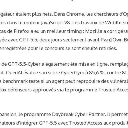
igateur étaient plus nets. Dans Chrome, les chercheurs d'O
es dans le moteur JavaScript V8. Les travaux de WebKit su
 cas de Firefox a eu un meilleur timing : Mozilla a corrigé u
e avec GPT-5.5, deux jours seulement avant Pwn2Own Ber
 enregistrées pour le concours se sont ensuite retirées.
 de GPT-5.5-Cyber ​​a également été mise en ligne, rempla
f. OpenAI évalue son score CyberGym à 85,6 %, contre 81,
e benchmark teste si un agent peut reproduire des vulnérab
 aux défenseurs approuvés via le programme Trusted Access
pansion, le programme Daybreak Cyber ​​Partner. Il permet
grateurs d'intégrer GPT-5.5 avec Trusted Access aux produit