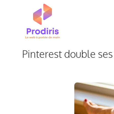
Aller
au
contenu
Pinterest double ses