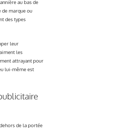
bannière au bas de
se de marque ou
nt des types
pper leur
 aiment les
ement attrayant pour
jeu lui-même est
ublicitaire
dehors de la portée