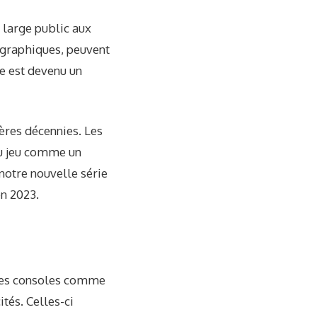
s large public aux
ographiques, peuvent
me est devenu un
ères décennies. Les
du jeu comme un
notre nouvelle série
en 2023.
 des consoles comme
tés. Celles-ci