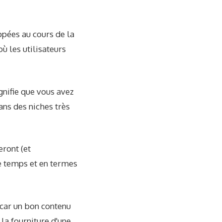
ppées au cours de la
ù les utilisateurs
gnifie que vous avez
ans des niches très
ront (et
de temps et en termes
, car un bon contenu
la fourniture d'une