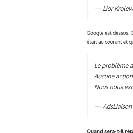
— Lior Krolew
Google est dessus. G
était au courant et q
Le problème a 
Aucune action 
Nous nous exc
— AdsLiaison 
Quand sera-t-il ré