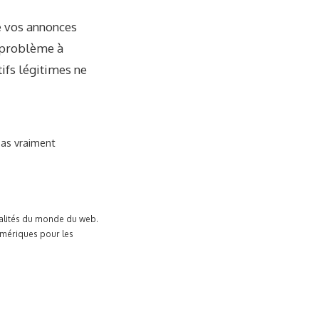
e vos annonces
n problème à
ifs légitimes ne
pas vraiment
tualités du monde du web.
umériques pour les