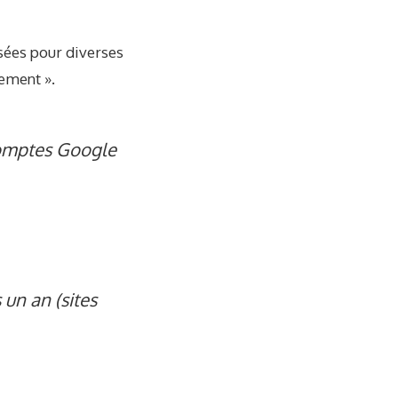
sées pour diverses
nement ».
 comptes Google
un an (sites