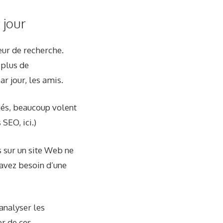
 jour
ur de recherche.
 plus de
r jour, les amis.
cés, beaucoup volent
SEO, ici.)
s sur un site Web ne
 avez besoin d’une
analyser les
er de ces