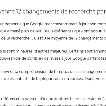
moyenne 12 changements de recherche par
pour personne que Google met constamment à jour son mote
gle a mené plus de 600 000 expériences qui « ont abouti à
de la recherche ». C’est une moyenne de 12 changements pa
ions sont mineures, d’autres majeures. Certains sont annon
 pouvez voir de combien de mises à jour Google parlent les 
e suivi et la compréhension de l’impact de ces changement
nce essentielle de la plupart des entreprises. Donc, vous
s référenceurs passent d’innombrables heures à tester et à 
le afin que leurs clients ou employeurs puissent bénéfici