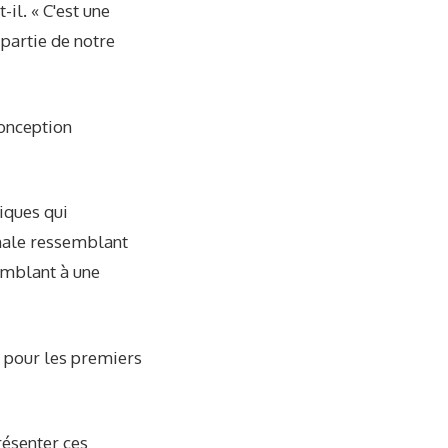
-il. « C'est une
 partie de notre
conception
riques qui
inale ressemblant
emblant à une
 pour les premiers
résenter ces